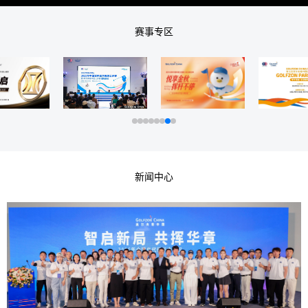
赛事专区
新闻中心